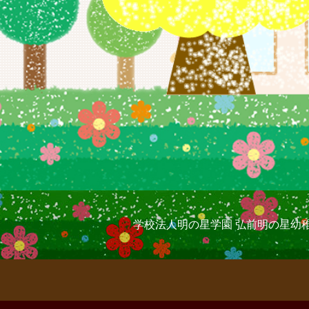
学校法人明の星学園 弘前明の星幼