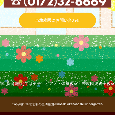
当幼稚園にお問い合わせ
稚園(保育施設)では英語・ピアノ・体操教室・未就園児親子教
Copyright © 弘前明の星幼稚園-Hirosaki Akenohoshi kindergarten-