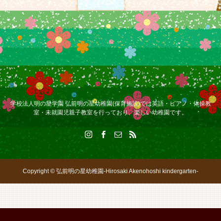
学校法人明の星学園 弘前明の星幼稚園(保育施設)では英語・ピアノ・体操教
室・未就園児親子教室を行っており、楽しい幼稚園です。
Copyright © 弘前明の星幼稚園-Hirosaki Akenohoshi kindergarten-